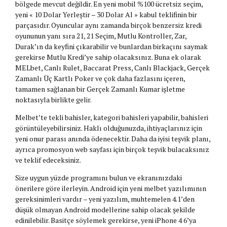
bölgede mevcut değildir. En yeni mobil %100 ücretsiz seçim,
yeni « 10 Dolar Yerleştir – 30 Dolar Al » kabul teklifinin bir
parçasıdır. Oyuncular aynı zamanda birçok benzersiz kredi
oyununun yanı sıra 21, 21 Seçim, Mutlu Kontroller, Zar,
Durak’ın da keyfini çıkarabilir ve bunlardan birkaçını saymak
gerekirse Mutlu Kredi’ye sahip olacaksınız. Buna ek olarak
MELbet, Canlı Rulet, Baccarat Press, Canlı Blackjack, Gerçek
Zamanlı Üç Kartlı Poker ve çok daha fazlasını içeren,
tamamen sağlanan bir Gerçek Zamanlı Kumar işletme
noktasıyla birlikte gelir.
Melbet’te tekli bahisler, kategori bahisleri yapabilir, bahisleri
görüntüleyebilirsiniz. Haklı olduğunuzda, ihtiyaçlarınız için
yeni onur parası anında ödenecektir. Daha da iyisi teşvik planı,
ayrıca promosyon web sayfası için birçok teşvik bulacaksınız
ve teklif edeceksiniz.
Size uygun yüzde programını bulun ve ekranınızdaki
önerilere göre ilerleyin. Android için yeni melbet yazılımının
gereksinimleri vardır – yeni yazılım, muhtemelen 4.1’den
düşük olmayan Android modellerine sahip olacak şekilde
edinilebilir. Basitçe söylemek gerekirse, yeni iPhone 4 6’ya