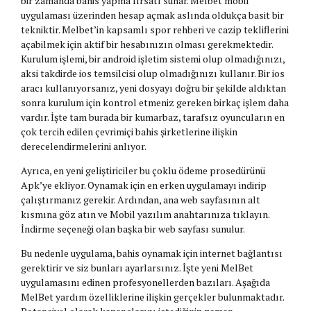
bir zamanda bahis yapma fırsatı sunar. Melbet mobil
uygulaması üzerinden hesap açmak aslında oldukça basit bir
tekniktir. Melbet’in kapsamlı spor rehberi ve cazip tekliflerini
açabilmek için aktif bir hesabınızın olması gerekmektedir.
Kurulum işlemi, bir android işletim sistemi olup olmadığınızı,
aksi takdirde ios temsilcisi olup olmadığınızı kullanır. Bir ios
aracı kullanıyorsanız, yeni dosyayı doğru bir şekilde aldıktan
sonra kurulum için kontrol etmeniz gereken birkaç işlem daha
vardır. İşte tam burada bir kumarbaz, tarafsız oyuncuların en
çok tercih edilen çevrimiçi bahis şirketlerine ilişkin
derecelendirmelerini anlıyor.
Ayrıca, en yeni geliştiriciler bu çoklu ödeme prosedürünü
Apk’ye ekliyor. Oynamak için en erken uygulamayı indirip
çalıştırmanız gerekir. Ardından, ana web sayfasının alt
kısmına göz atın ve Mobil yazılım anahtarınıza tıklayın.
İndirme seçeneği olan başka bir web sayfası sunulur.
Bu nedenle uygulama, bahis oynamak için internet bağlantısı
gerektirir ve siz bunları ayarlarsınız. İşte yeni MelBet
uygulamasını edinen profesyonellerden bazıları. Aşağıda
MelBet yardım özelliklerine ilişkin gerçekler bulunmaktadır.