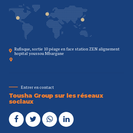
Rufisque, sortie 10 péage en face station ZEN alignement
hopital youssou Mbargane
Entrer en contact
Tousha Group sur les réseaux
sociaux