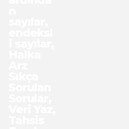
n
sayılar,
endeksl
i sayılar,
Halka
Arz
Sıkça
Sorulan
Sorular,
Veri Yaz,
Tahsis