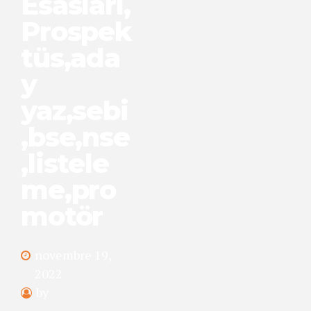
Esasları,
Prospek
tüs,ada
y
yaz,sebi
,bse,nse
,listele
me,pro
motör
novembre 19,
2022
by