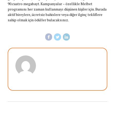
90.cuatro megabayt. Kampanyalar – özellikle Melbet
programını her zaman kullanmayı düşünen kişiler için. Burada
aktif bireylere, ücretsiz bahislere veya diğer ilginç tekliflere
sahip olmak için ödüller bulacaksınız.