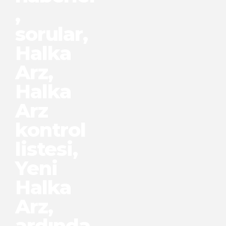
,
sorular,
Halka
Arz,
Halka
Arz
kontrol
listesi,
Yeni
Halka
Arz,
ardında