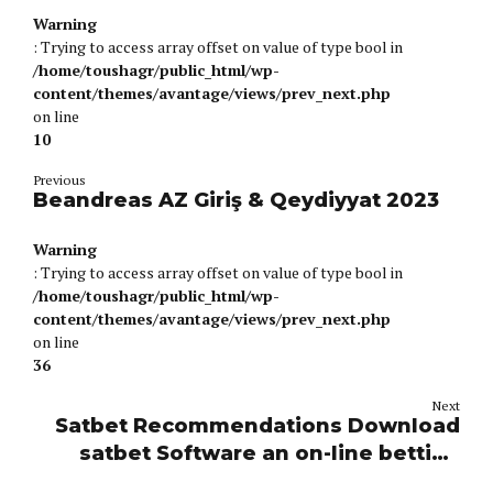
Warning
: Trying to access array offset on value of type bool in
/home/toushagr/public_html/wp-
content/themes/avantage/views/prev_next.php
on line
10
Previous
Beandreas AZ Giriş & Qeydiyyat 2023
Warning
: Trying to access array offset on value of type bool in
/home/toushagr/public_html/wp-
content/themes/avantage/views/prev_next.php
on line
36
Next
Satbet Recommendations Download
satbet Software an on-line betting
App