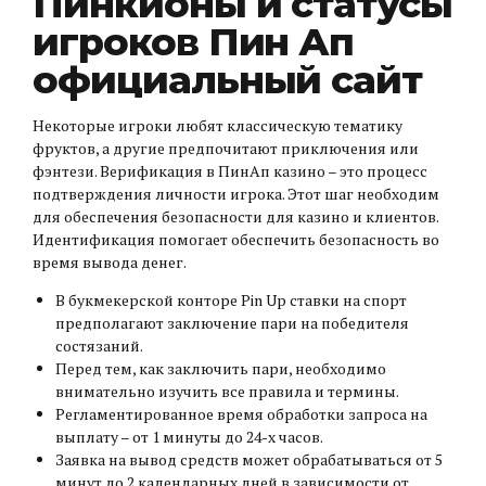
Пинкионы и статусы
игроков Пин Ап
официальный сайт
Некоторые игроки любят классическую тематику
фруктов, а другие предпочитают приключения или
фэнтези. Верификация в ПинАп казино – это процесс
подтверждения личности игрока. Этот шаг необходим
для обеспечения безопасности для казино и клиентов.
Идентификация помогает обеспечить безопасность во
время вывода денег.
В букмекерской конторе Pin Up ставки на спорт
предполагают заключение пари на победителя
состязаний.
Перед тем, как заключить пари, необходимо
внимательно изучить все правила и термины.
Регламентированное время обработки запроса на
выплату – от 1 минуты до 24-х часов.
Заявка на вывод средств может обрабатываться от 5
минут до 2 календарных дней в зависимости от