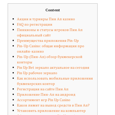
Content
Акции и турниры Пин Ап казино
FAQ по регистрации
Пинкионы и статусы игроков Пин Ап
официальный сайт
Преимущества приложения Pin-Up
Pin-Up Casino: общая информация про
онлайн-казино
Pin-Up (Пин-Ап) обзор букмекерской
конторы
Pin Up Bet зеркало актуальное на сегодня
Pin Up рабочее зеркало
Как использовать мобильные приложения
букмекерских контор
Регистрация на сайте Пин Ап
Приложение Пин-Ап на андроид
Ассортимент игр Pin Up Сasino
Каков лимит на вывод средств в Пин Ап?
Установить приложение на компьютер