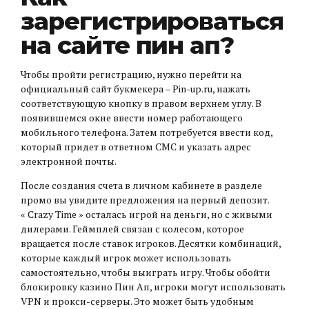
зарегистрироваться
на сайте пин ап?
Чтобы пройти регистрацию, нужно перейти на
официальный сайт букмекера – Pin-up.ru, нажать
соответствующую кнопку в правом верхнем углу. В
появившемся окне ввести номер работающего
мобильного телефона. Затем потребуется ввести код,
который придет в ответном СМС и указать адрес
электронной почты.
После создания счета в личном кабинете в разделе
промо вы увидите предложения на первый депозит.
« Crazy Time » осталась игрой на деньги, но с живыми
дилерами. Геймплей связан с колесом, которое
вращается после ставок игроков. Десятки комбинаций,
которые каждый игрок может использовать
самостоятельно, чтобы выиграть игру. Чтобы обойти
блокировку казино Пин Ап, игроки могут использовать
VPN и прокси-серверы. Это может быть удобным