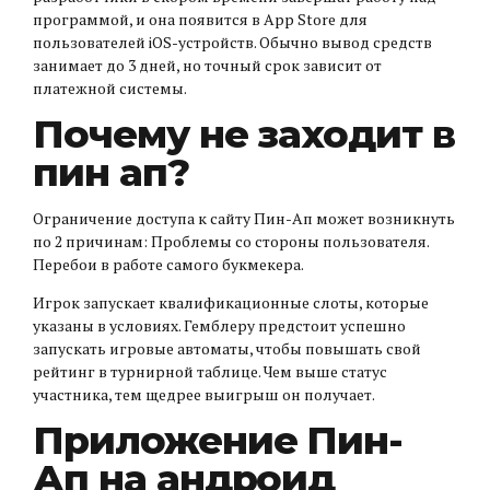
программой, и она появится в App Store для
пользователей iOS-устройств. Обычно вывод средств
занимает до 3 дней, но точный срок зависит от
платежной системы.
Почему не заходит в
пин ап?
Ограничение доступа к сайту Пин-Ап может возникнуть
по 2 причинам: Проблемы со стороны пользователя.
Перебои в работе самого букмекера.
Игрок запускает квалификационные слоты, которые
указаны в условиях. Гемблеру предстоит успешно
запускать игровые автоматы, чтобы повышать свой
рейтинг в турнирной таблице. Чем выше статус
участника, тем щедрее выигрыш он получает.
Приложение Пин-
Ап на андроид