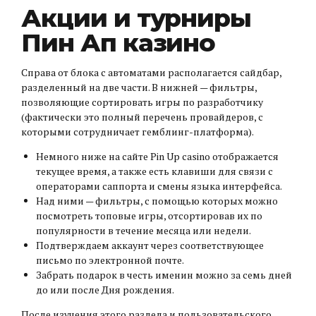
Акции и турниры
Пин Ап казино
Справа от блока с автоматами располагается сайдбар,
разделенный на две части. В нижней — фильтры,
позволяющие сортировать игры по разработчику
(фактически это полный перечень провайдеров, с
которыми сотрудничает гемблинг-платформа).
Немного ниже на сайте Pin Up casino отображается
текущее время, а также есть клавиши для связи с
операторами саппорта и смены языка интерфейса.
Над ними — фильтры, с помощью которых можно
посмотреть топовые игры, отсортировав их по
популярности в течение месяца или недели.
Подтверждаем аккаунт через соответствующее
письмо по электронной почте.
Забрать подарок в честь именин можно за семь дней
до или после Дня рождения.
После изучения этого раздела и пользовательского