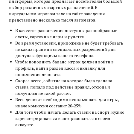
платформа, которая предлагает посетителям большой
выбор различных азартных развлечений. В
виртуальном игровом зале на сайте заведения
представлено несколько тысяч автоматов.
В качестве развлечения доступны разнообразные
слоты, карточные игры и рулетки.
Во время установки, приложение не будет требовать
никаких прав или специальных разрешений для
доступа к функциям вашего телефона.
Чтобы пополнить баланс, игрок должен войти в
профиль, найти раздел Касса и вкладку для
пополнения депозита.
Скорее всего, событие на которое была сделана
ставка, попало под действие правил, отсюда и
получился не такой расчет.
Весь депозит необходимо использовать для игры,
иначе комиссия составит 20-25%.
Для того чтобы начать делать ставки на спорт, нужно
зарегистрироваться и авторизоваться в своем
аккаунте.