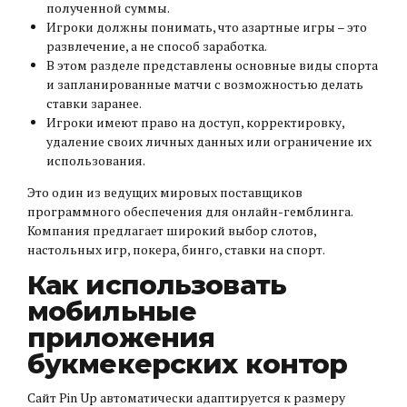
полученной суммы.
Игроки должны понимать, что азартные игры – это
развлечение, а не способ заработка.
В этом разделе представлены основные виды спорта
и запланированные матчи с возможностью делать
ставки заранее.
Игроки имеют право на доступ, корректировку,
удаление своих личных данных или ограничение их
использования.
Это один из ведущих мировых поставщиков
программного обеспечения для онлайн-гемблинга.
Компания предлагает широкий выбор слотов,
настольных игр, покера, бинго, ставки на спорт.
Как использовать
мобильные
приложения
букмекерских контор
Сайт Pin Up автоматически адаптируется к размеру