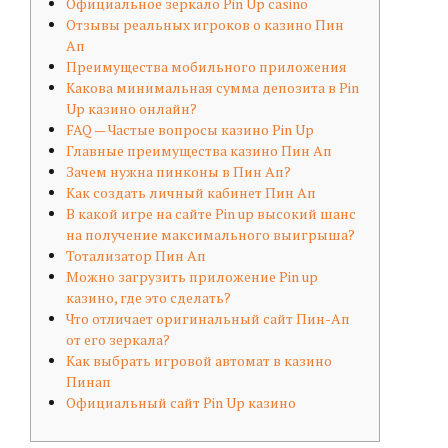
Официальное зеркало Pin Up casino
Отзывы реальных игроков о казино Пин
Ап
Преимущества мобильного приложения
Какова минимальная сумма депозита в Pin
Up казино онлайн?
FAQ — Частые вопросы казино Pin Up
Главные преимущества казино Пин Ап
Зачем нужна пинконы в Пин Ап?
Как создать личный кабинет Пин Ап
В какой игре на сайте Pin up высокий шанс
на получение максимального выигрыша?
Тотализатор Пин Ап
Можно загрузить приложение Pin up
казино, где это сделать?
Что отличает оригинальный сайт Пин-Ап
от его зеркала?
Как выбрать игровой автомат в казино
Пинап
Официальный сайт Pin Up казино