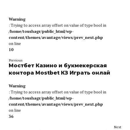
Warning
: Trying to access array offset on value of type bool in
/home/toushagr/public_html/wp-
content/themes/avantage/views/prev_next.php
on line
10
Previous
Мостбет Казино и букмекерская
контора Mostbet КЗ Играть онлай
Warning
: Trying to access array offset on value of type bool in
/home/toushagr/public_html/wp-
content/themes/avantage/views/prev_next.php
on line
36
Next