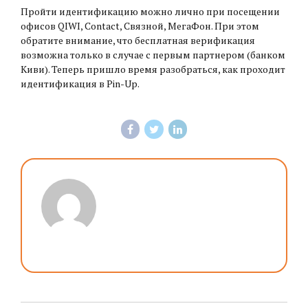
Пройти идентификацию можно лично при посещении
офисов QIWI, Contact, Связной, МегаФон. При этом
обратите внимание, что бесплатная верификация
возможна только в случае с первым партнером (банком
Киви). Теперь пришло время разобраться, как проходит
идентификация в Pin-Up.