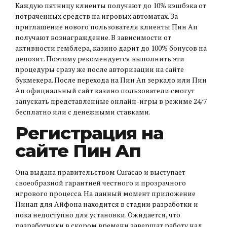
Каждую пятницу клиенты получают до 10% кэшбэка от
потраченных средств на игровых автоматах. За
приглашение нового пользователя клиенты Пин Ап
получают вознаграждение. В зависимости от
активности гемблера, казино дарит до 100% бонусов на
депозит. Поэтому рекомендуется выполнить эти
процедуры сразу же после авторизации на сайте
букмекера. После перехода на Пин Ап зеркало или Пин
Ап официальный сайт казино пользователи смогут
запускать представленные онлайн-игры в режиме 24/7
бесплатно или с денежными ставками.
Регистрация на
сайте Пин Ап
Она выдана правительством Curacao и выступает
своеобразной гарантией честного и прозрачного
игрового процесса. На данный момент приложение
Пинап для Айфона находится в стадии разработки и
пока недоступно для установки. Ожидается, что
разработчики в скором времени завершат работу над