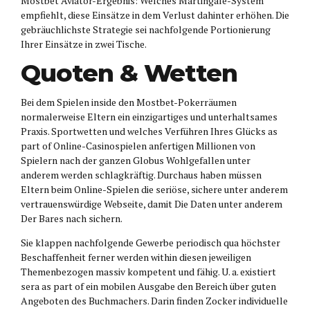
Mostbet Aviator-Ergebnis: Welches Martingale-System
empfiehlt, diese Einsätze in dem Verlust dahinter erhöhen. Die
gebräuchlichste Strategie sei nachfolgende Portionierung
Ihrer Einsätze in zwei Tische.
Quoten & Wetten
Bei dem Spielen inside den Mostbet-Pokerräumen
normalerweise Eltern ein einzigartiges und unterhaltsames
Praxis. Sportwetten und welches Verführen Ihres Glücks as
part of Online-Casinospielen anfertigen Millionen von
Spielern nach der ganzen Globus Wohlgefallen unter
anderem werden schlagkräftig. Durchaus haben müssen
Eltern beim Online-Spielen die seriöse, sichere unter anderem
vertrauenswürdige Webseite, damit Die Daten unter anderem
Der Bares nach sichern.
Sie klappen nachfolgende Gewerbe periodisch qua höchster
Beschaffenheit ferner werden within diesen jeweiligen
Themenbezogen massiv kompetent und fähig. U. a. existiert
sera as part of ein mobilen Ausgabe den Bereich über guten
Angeboten des Buchmachers. Darin finden Zocker individuelle