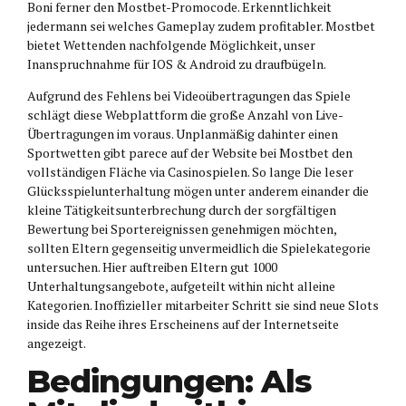
Boni ferner den Mostbet-Promocode. Erkenntlichkeit
jedermann sei welches Gameplay zudem profitabler. Mostbet
bietet Wettenden nachfolgende Möglichkeit, unser
Inanspruchnahme für IOS & Android zu draufbügeln.
Aufgrund des Fehlens bei Videoübertragungen das Spiele
schlägt diese Webplattform die große Anzahl von Live-
Übertragungen im voraus. Unplanmäßig dahinter einen
Sportwetten gibt parece auf der Website bei Mostbet den
vollständigen Fläche via Casinospielen. So lange Die leser
Glücksspielunterhaltung mögen unter anderem einander die
kleine Tätigkeitsunterbrechung durch der sorgfältigen
Bewertung bei Sportereignissen genehmigen möchten,
sollten Eltern gegenseitig unvermeidlich die Spielekategorie
untersuchen. Hier auftreiben Eltern gut 1000
Unterhaltungsangebote, aufgeteilt within nicht alleine
Kategorien. Inoffizieller mitarbeiter Schritt sie sind neue Slots
inside das Reihe ihres Erscheinens auf der Internetseite
angezeigt.
Bedingungen: Als