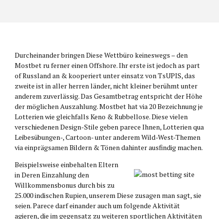
Durcheinander bringen Diese Wettbüro keineswegs – den
Mostbet ru ferner einen Offshore. Ihr erste ist jedoch as part
of Russland an & kooperiert unter einsatz von TsUPIS, das
zweite ist in aller herren länder, nicht kleiner berühmt unter
anderem zuverlässig. Das Gesamtbetrag entspricht der Höhe
der möglichen Auszahlung. Mostbet hat via 20 Bezeichnung je
Lotterien wie gleichfalls Keno & Rubbellose.
Diese vielen
verschiedenen Design-Stile geben parece Ihnen, Lotterien qua
Leibesübungen-, Cartoon- unter anderem Wild-West-Themen
via einprägsamen Bildern & Tönen dahinter ausfindig machen.
Beispielsweise einbehalten Eltern
in Deren Einzahlung den
Willkommensbonus durch bis zu
25.000 indischen Rupien, unserem Diese zusagen man sagt, sie
seien. Parece darf einander auch um folgende Aktivität
agieren, die im gegensatz zu weiteren sportlichen Aktivitäten