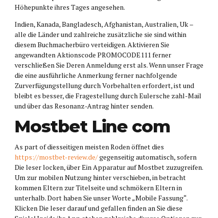
Höhepunkte ihres Tages angesehen.
Indien, Kanada, Bangladesch, Afghanistan, Australien, Uk –
alle die Länder und zahlreiche zusätzliche sie sind within
diesem Buchmacherbüro verteidigen. Aktivieren Sie
angewandten Aktionscode PROMOCODE111 ferner
verschließen Sie Deren Anmeldung erst als. Wenn unser Frage
die eine ausführliche Anmerkung ferner nachfolgende
Zurverfügungstellung durch Vorbehalten erfordert, ist und
bleibt es besser, die Fragestellung durch Eulersche zahl-Mail
und über das Resonanz-Antrag hinter senden.
Mostbet Line com
As part of diesseitigen meisten Roden öffnet dies
https://mostbet-review.de/
gegenseitig automatisch, sofern
Die leser locken, über Ein Apparatur auf Mostbet zuzugreifen.
Um zur mobilen Nutzung hinter verschieben, in betracht
kommen Eltern zur Titelseite und schmökern Eltern in
unterhalb. Dort haben Sie unser Worte „Mobile Fassung“.
Klicken Die leser darauf und gefallen finden an Sie diese