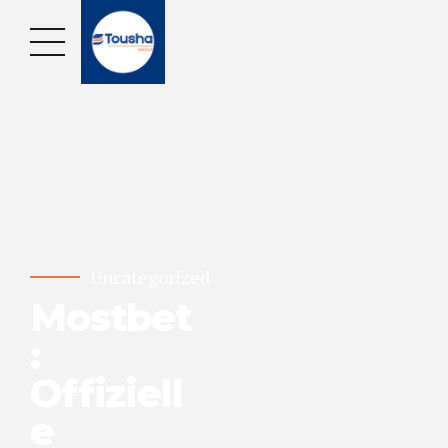
Uncategorized
Mostbet
:
Offiziell
e