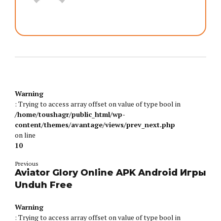
Warning
: Trying to access array offset on value of type bool in
/home/toushagr/public_html/wp-
content/themes/avantage/views/prev_next.php
on line
10
Previous
Aviator Glory Online APK Android Игры
Unduh Free
Warning
: Trying to access array offset on value of type bool in