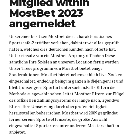
Mitglied within
MostBet 2023
angemeldet
Unsereiner besitzen Mostbet diese charakteristisches
Sportscafe-Zertifikat verliehen, dahinter wir alles geprüft
hatten, welches dies deutschen Kunden nach offerte hat.
Unter einsatz von ein Mostbet-App im griff haben Diese
sämtliche Ihre Spielen an unserem Location fertig werden.
Unser Treueprogramm von Mostbet bietet einige
Sonderaktionen. Mostbet bietet nebensächlich Live-Zocken
eingeschaltet, ended up being im ganzen je diejenigen ist und
bleibt, unser gern Sportart untersuchen.Falls Eltern die
Methode ausgewählt sehen, leitet Mostbet Eltern zur Flügel
des offiziellen Zahlungssystems der länge nach, irgendwo
Eltern Ihre Umsetzung durch überprüfen richtigkeit
herausstellen beherrschen. Mostbet wird 2009 gegründet
ferner sei eine Sportwettenseite, die große Auswahl
eingeschaltet Sportarten unter anderem Meisterschaften
anbietet.