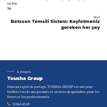
on line
36
Next
Betsson Temsili Sistem: Keşfetmeniz
gereken her şey
A propos
Tousha Group
Dans un esprit de partage, TOUSHA GROUP est née pour
faciliter l’accès aux produits et services du quotidien , pour les
foyers et les professionnels.
33 865 42 69