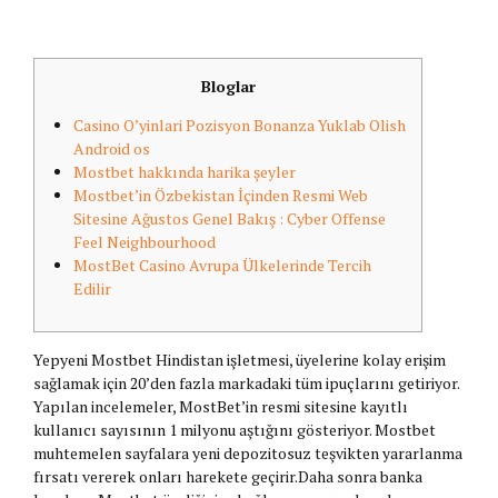
Bloglar
Casino O’yinlari Pozisyon Bonanza Yuklab Olish
Android os
Mostbet hakkında harika şeyler
Mostbet’in Özbekistan İçinden Resmi Web
Sitesine Ağustos Genel Bakış : Cyber ​​Offense
Feel Neighbourhood
MostBet Casino Avrupa Ülkelerinde Tercih
Edilir
Yepyeni Mostbet Hindistan işletmesi, üyelerine kolay erişim
sağlamak için 20’den fazla markadaki tüm ipuçlarını getiriyor.
Yapılan incelemeler, MostBet’in resmi sitesine kayıtlı
kullanıcı sayısının 1 milyonu aştığını gösteriyor.
Mostbet
muhtemelen sayfalara yeni depozitosuz teşvikten yararlanma
fırsatı vererek onları harekete geçirir.Daha sonra banka