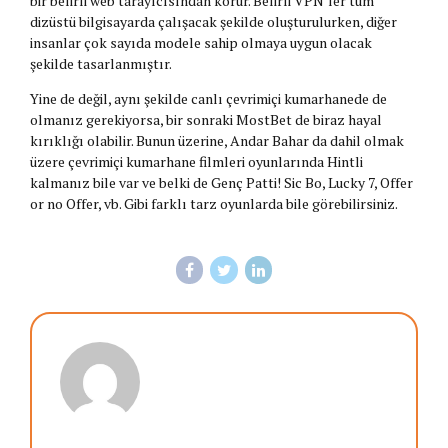
bir belirli web tarayıcısından korur. Belirli VPN’ler tüm
dizüstü bilgisayarda çalışacak şekilde oluşturulurken, diğer
insanlar çok sayıda modele sahip olmaya uygun olacak
şekilde tasarlanmıştır.
Yine de değil, aynı şekilde canlı çevrimiçi kumarhanede de
olmanız gerekiyorsa, bir sonraki MostBet de biraz hayal
kırıklığı olabilir. Bunun üzerine, Andar Bahar da dahil olmak
üzere çevrimiçi kumarhane filmleri oyunlarında Hintli
kalmanız bile var ve belki de Genç Patti! Sic Bo, Lucky 7, Offer
or no Offer, vb. Gibi farklı tarz oyunlarda bile görebilirsiniz.