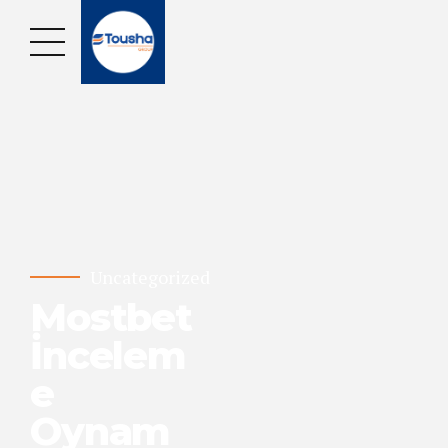
Uncategorized
Mostbet
İncelem
e
Oynam