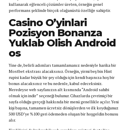
kullanarak eğlenceli çözümler üreten, örneğin genel
performans şeklinde birçok olağanüstü özelliğe sahiptir.
Casino O’yinlari
Pozisyon Bonanza
Yuklab Olish Android
os
Yine de, belirli adımları tamamlamanız nedeniyle harika bir
Mostbet ekstrası alacaksınız. Örneğin, yirmi beş bin Hint
rupisi kadar büyük bir şey olduğu için kendi başınıza hoş bir
bonus alacaksınız ve bu nedenle, kabul edeceksiniz.
Neredeyse web sayfanızın alt kısmında “Android sahibi
olmak için indir” seçeneği bulunur. Cihazlarda çevrimiçi bir
sayfa olduğu gerçeği hakkında bir menü genellikle açılır. Yeni
kişi başına, tamamen ücretsiz dönüşlerden ve ilk koyduğunuz
500 USD’ye %100 geri ödemeden oluşan bir hoşgeldin bonusu
alır.