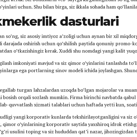
’yinlari uchun. Shu bilan birga, siz ikkala sohada ham qo’llan
mekerlik dasturlari
an so’ng, siz asosiy imtiyoz a’zoligi uchun aynan bir xil miqdor
rli darajada oshirish uchun qo’shilish paytida qonuniy promo-k
tdan o’tkazishingiz kerak. Xuddi shu nomdagi yangi kalit yuqo
gilash imkoniyati mavjud va siz qimor o’yinlarini tanlashda to
inlarga ega portlarning sinov modeli ichida joylashgan. Shunda
 egallab turgan lahzalardan uzoqda bo’lgan mojarolar va mua
 bosish orqali sozlash mumkin. Firma birinchi navbatda qabul qi
llab-quvvatlash xizmati talablari uchun haftada yetti kun, soat
judligi yangi korporativ kunlarda tekshirilayotganligini va siz 
ek, qimor o’yinlarining korporativ saytida yaxshiroq idrok et
o’g’ri usulini toping va siz hududdan qat’i nazar, jihozingizdan