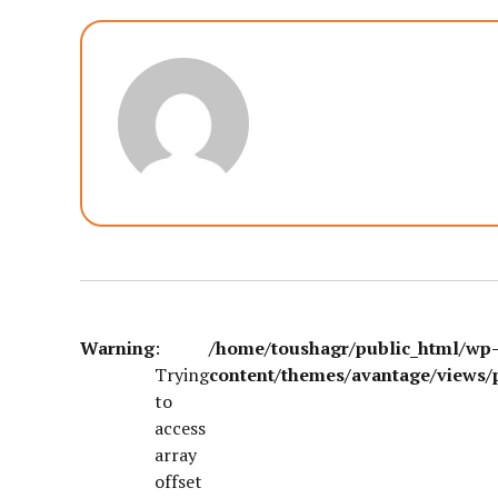
Warning
:
/home/toushagr/public_html/wp
Trying
content/themes/avantage/views/
to
access
array
offset