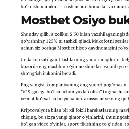
bo’linishi mumkin – tikish uchun bonuslar va qimor o
Mostbet Osiyo buk
Shunday qilib, a’zolikni $ 50 bilan yaxshilaganingizd
qo’yishning 125% ni tashkil qiladi. Mukofotni sezila
uchun siz boshqa Mostbet hisob qaydnomasini ro’yxa
Unda ko’rsatilgan tikishlarning yuqori miqdorini bel
bozorda eng mashhur o’yin mashinalari va onlayn o’y
sho’ng’ish imkonini beradi.
Eng yangisi, kompaniyaning eng yuqori pog’onasini
“iOS-ga ega boʻlish uchun yuklab olish” tugmachasini
xizmat ko’rsatish bo’yicha mutaxassislar sizning qo’
Kriptovalyuta bilan bir xil foizli harakatlarning mav
chiqing, bu sizga yangi qimor o’yinlarini, shuningd
bo’lgan video o’yinlar, sport tikishning to’g’ridan-t