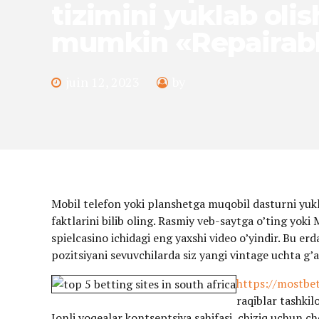
tizimini yuklab olis
mumkin «Repairab
juin 12, 2023
by
Mobil telefon yoki planshetga muqobil dasturni yukla
faktlarini bilib oling. Rasmiy veb-saytga o’ting yoki
spielcasino ichidagi eng yaxshi video o’yindir. Bu e
pozitsiyani sevuvchilarda siz yangi vintage uchta g’a
https://mostbe
raqiblar tashki
Jonli voqealar kontseptsiya sahifasi, chiziq uchun ch