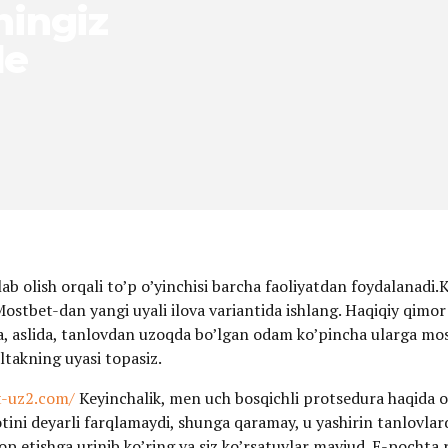
hingiz
le
b olish orqali to’p o’yinchisi barcha faoliyatdan foydalanadi.
 Mostbet-dan yangi uyali ilova variantida ishlang. Haqiqiy qimo
rda, aslida, tanlovdan uzoqda bo’lgan odam ko’pincha ularga mos
ltakning uyasi topasiz.
t-uz2.com/
Keyinchalik, men uch bosqichli protsedura haqida od
lotini deyarli farqlamaydi, shunga qaramay, u yashirin tanlovl
op etishga urinib ko’ring va siz ko’rsatuvlar mavjud. E-pochta r