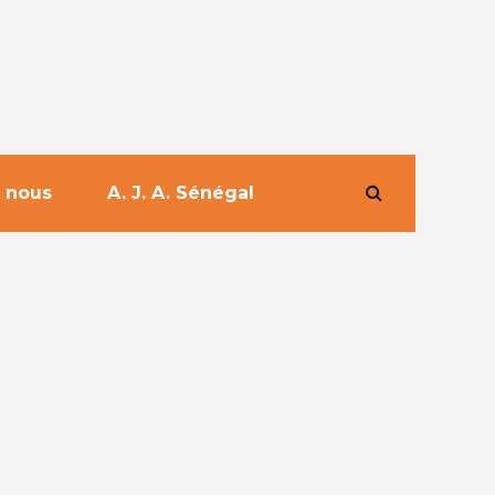
 nous
A. J. A. Sénégal