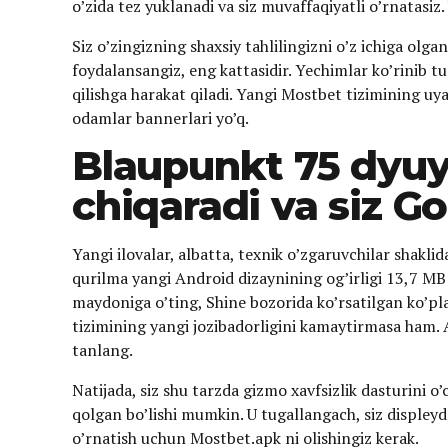
o’zida tez yuklanadi va siz muvaffaqiyatli o’rnatas
Siz o’zingizning shaxsiy tahlilingizni o’z ichiga olgan
foydalansangiz, eng kattasidir. Yechimlar ko’rini
qilishga harakat qiladi. Yangi Mostbet tizimining uya
odamlar bannerlari yo’q.
Blaupunkt 75 dyuym
chiqaradi va siz Go
Yangi ilovalar, albatta, texnik o’zgaruvchilar shakli
qurilma yangi Android dizaynining og’irligi 13,7 MB n
maydoniga o’ting, Shine bozorida ko’rsatilgan ko’pla
tizimining yangi jozibadorligini kamaytirmasa ham. A
tanlang.
Natijada, siz shu tarzda gizmo xavfsizlik dasturini o
qolgan bo’lishi mumkin. U tugallangach, siz displey
o’rnatish uchun Mostbet.apk ni olishingiz kerak.