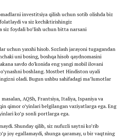
madlarni investitsiya qilish uchun sotib olishda biz
olatlaydi va siz kechiktirishingiz
siz foydali bo’lish uchun bitta narsani
lar uchun yaxshi hisob. Sozlash jarayoni tugagandan
Shunchaki uni bosing, boshqa hisob qaydnomasini
hakana savdo doʻkonida eng yangi mobil ilovani
i oʻynashni boshlang. Mostbet Hindiston uyali
ingizni oladi. Bugun ushbu sahifadagi ma’lumotlar
masalan, AQSh, Frantsiya, Italiya, Ispaniya va
in qimor o’yinlari belgilangan vaziyatlarga ega. Eng
inlari ko’p sonli portlarga ega.
di. Shunday qilib, siz nufuzli saytni ko’rib
 ko’p joy egallamaydi, shunga qaramay, u bir vaqtning