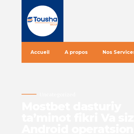
Accueil
A propos
Nos Service
Uncategorized
Mostbet dasturiy
ta’minot fikri Va siz
Android operatsion