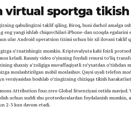
 virtual sportga tikish
zning qabulingizni taklif qiling. Biroq, buni darhol amalga osh
ng eng yangi ishlab chiquvchilari iPhone-dan uzoqda egalarini 
n ular Android operatsion tizimi uchun bir xil ilovani taklif qi
angizga o’rnatishingiz mumkin. Kriptovalyuta kabi foizli protsed
s keladi. Rasmiy video o’yinning foydali resursi to’liq transf
o’zining shaxsiy a’zoligiga muvaffaqiyatli ro’yxatdan o’tishdan 
n sizga moslashtirilgan mobil moslashuv. Qaysi uyali telefon m
ayn versiyasidan boshlab o’zingizning chiziqqa tikish harakatla
ns Attribution four.zero Global litsenziyasi ostida mavjud. V
 olish uchun xuddi shu protseduralardan foydalanish mumkin, a
un 2-3 kun davom etadi.