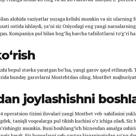
an alohida vaziyatlar yuzaga kelishi mumkin va siz ularning foy
sati ostida ishlaydi, ya’ni siz Osiyodagi eng yangi narsalarnin
n. Kompaniya pul bilan bog’liq barcha tafsilotlarni to’g’ri hal
oʻrish
xshi bepul stavka yaratgan bo’lsa, yangi garov qayd etilmaydi. 
turida bunday garovlarni Mostebtdan oling. MostBet majburiyat 
dan joylashishni boshl
 operatsion tizimi ilovalari yangi Mostbet veb-sahifasini yukla
dek, taniqli voqealarga pul tikish kuchini o’z ichiga oladi. Siz 
ko’rishingiz mumkin. Buni boshlang’ich biznesdan amalga oshiri
hingiz kerak. Siz bonuslarni veb-saytga kirganingizdan so’ng dar