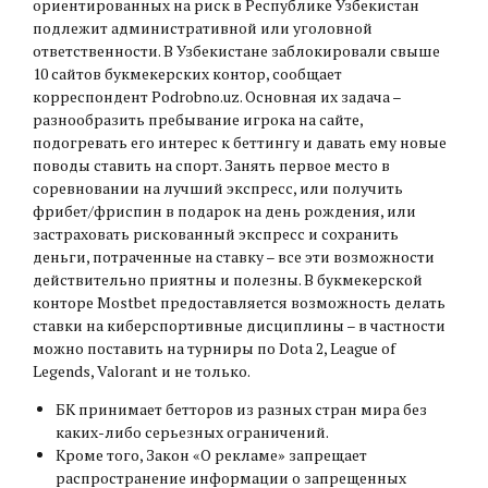
ориентированных на риск в Республике Узбекистан
подлежит административной или уголовной
ответственности. В Узбекистане заблокировали свыше
10 сайтов букмекерских контор, сообщает
корреспондент Podrobno.uz. Основная их задача –
разнообразить пребывание игрока на сайте,
подогревать его интерес к беттингу и давать ему новые
поводы ставить на спорт. Занять первое место в
соревновании на лучший экспресс, или получить
фрибет/фриспин в подарок на день рождения, или
застраховать рискованный экспресс и сохранить
деньги, потраченные на ставку – все эти возможности
действительно приятны и полезны. В букмекерской
конторе Mostbet предоставляется возможность делать
ставки на киберспортивные дисциплины – в частности
можно поставить на турниры по Dota 2, League of
Legends, Valorant и не только.
БК принимает бетторов из разных стран мира без
каких-либо серьезных ограничений.
Кроме того, Закон «О рекламе» запрещает
распространение информации о запрещенных