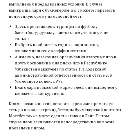
выполнения предъявленных условий. В случае
выигрыша пари с букмекером, вы сможете перевести
полученную сумму на основной счет.
Здесь представлены турниры по футболу,
баскетболу, футзалу, настольному теннису и не
только.
Выбрать наиболее выгодные пари можно,
ознакомившись с коэффициентами.
А именно, незаконная организация азартных игр и
других основанных на риске игр в Республике
Узбекистан наказуема по статье 191 Кодекса об
административной ответственности и статье 278
Уголовного кодекса РУз.
Благодаря невысокой марже здесь они выше, чем у
множества конкурентов.
Кроме возможности поставить в режиме прематч (то
есть до начала встречи), бетторы букмекерской конторы
Мостбет также могут сделать ставки в Лайв. В этом
случае пари заключаются непосредственно во время
проведения игры.