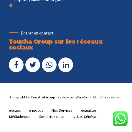
Entrer en contact
Tousha Group sur les réseaux
sociaux
Copyright by
ToushaGroup
. Réalisé par
Wanekoo
. All rights reserved.
Accueil
A propos
Nos Services
Actualités
Médiathèque
Contactez nous
A. J. A. Sénégal