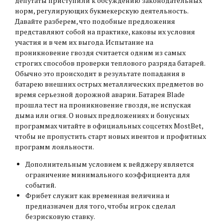
депутаты приступили к обсуждению законодательных
норм, регулирующих букмекерскую деятельность.
Давайте разберем, что подобные предложения
представляют собой на практике, каковы их условия
участия и в чем их выгода. Испытание на
проникновение гвоздя считается одним из самых
строгих способов проверки теплового разряда батарей.
Обычно это происходит в результате попадания в
батарею внешних острых металлических предметов во
время серьезной дорожной аварии. Батарея Blade
прошла тест на проникновение гвоздя, не испуская
дыма или огня. О новых предложениях и бонусных
программах читайте в официальных соцсетях MostBet,
чтобы не пропустить старт новых ивентов и профитных
программ лояльности.
Дополнительным условием к вейджеру является
ограничение минимального коэффициента для
событий.
Фрибет служит как временная величина и
предназначен для того, чтобы игрок сделал
безрисковую ставку.