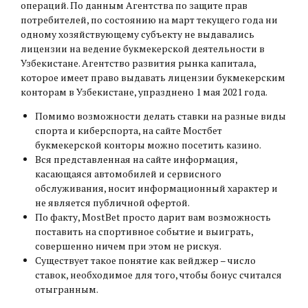
операций. По данным Агентства по защите прав
потребителей, по состоянию на март текущего года ни
одному хозяйствующему субъекту не выдавались
лицензии на ведение букмекерской деятельности в
Узбекистане. Агентство развития рынка капитала,
которое имеет право выдавать лицензии букмекерским
конторам в Узбекистане, упразднено 1 мая 2021 года.
Помимо возможности делать ставки на разные виды
спорта и киберспорта, на сайте Мостбет
букмекерской конторы можно посетить казино.
Вся представленная на сайте информация,
касающаяся автомобилей и сервисного
обслуживания, носит информационный характер и
не является публичной офертой.
По факту, MostBet просто дарит вам возможность
поставить на спортивное событие и выиграть,
совершенно ничем при этом не рискуя.
Существует такое понятие как вейджер – число
ставок, необходимое для того, чтобы бонус считался
отыгранным.