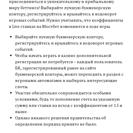
присоединиться к увлекательному и прибыльному
миру беттинга! Выбирайте лучшую букмекерскую
контору, регистрируйтесь и врывайтесь в водоворот
игровых событий. Нужно учитывать, что коэффициенты
в Live ставках на Мостбет изменяются в ходе игры.
Выбирайте лучшую букмекерскую контору,
регистрируйтесь и врывайтесь в водоворот игровых
событий.
Чтобы начать играть в казино дополнительной
регистрации не потребуется – каждый пользователь
БК, зарегистрированный ранее на сайте
букмекерской конторы, может переходить в раздел с
игровыми автоматами и выбирать интересующие
слоты.
Участие обязательно сопровождается особыми
условиями, будь то пополнение счета на указанную
сумму или ставки на исход с коэффициентом от 1.5 и
выше.
Однако никакого решения правительства об
определении порядка принято не было.