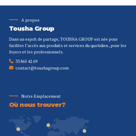
A propos
Tousha Group
Dans un esprit de partage, TOUSHA GROUP est née pour
faciliter l’accès aux produits et services du quotidien , pour les
foyers et les professionnels.
33 865 42 69
contact@toushagroup.com
Notre Emplacement
Où nous trouver?