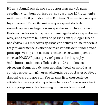
Há uma abundância de apostas esportivas na web para
escolher, e também por isso em sua casa, não há tratamento
muito mais fácil para desfrutar. Existem 43 reivindicações que
legalizaram DFS, muito mais do que a quantidade de
reivindicações que legalizaram apostas esportivas na web.
Embora muitas reclamações tenham legalizado as apostas na
web, ainda existem milhares de pessoas em que jogar futebol
não é viável.
As melhores apostas esportivas online tendem a
ter provavelmente a variedade mais variada de futebol e você
pode aproveitar, com muitas técnicas de UFC, boxe, tênis e
você vai NASCAR para que você possa dardos, rugby,
badminton e muito mais.Hoje, existem 26 estados que
oferecem algum tipo de aposta online legal, com todas as
condições que têm números adicionais de apostas esportivas
disponíveis para apostar. Possui uma lista crescente de
atividades para apostar, que têm chances sólidas e você terá
vários programas de streaming online em tempo real.