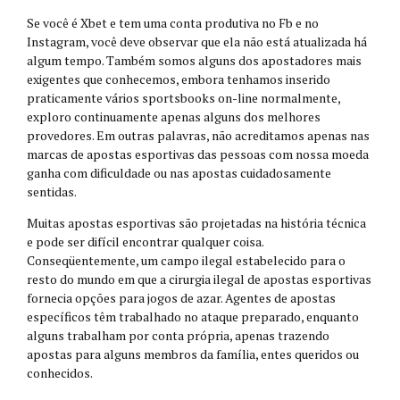
Se você é Xbet e tem uma conta produtiva no Fb e no
Instagram, você deve observar que ela não está atualizada há
algum tempo. Também somos alguns dos apostadores mais
exigentes que conhecemos, embora tenhamos inserido
praticamente vários sportsbooks on-line normalmente,
exploro continuamente apenas alguns dos melhores
provedores. Em outras palavras, não acreditamos apenas nas
marcas de apostas esportivas das pessoas com nossa moeda
ganha com dificuldade ou nas apostas cuidadosamente
sentidas.
Muitas apostas esportivas são projetadas na história técnica
e pode ser difícil encontrar qualquer coisa.
Conseqüentemente, um campo ilegal estabelecido para o
resto do mundo em que a cirurgia ilegal de apostas esportivas
fornecia opções para jogos de azar. Agentes de apostas
específicos têm trabalhado no ataque preparado, enquanto
alguns trabalham por conta própria, apenas trazendo
apostas para alguns membros da família, entes queridos ou
conhecidos.