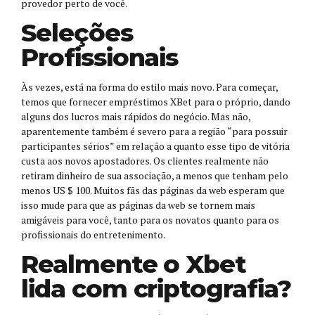
provedor perto de você.
Seleções
Profissionais
Às vezes, está na forma do estilo mais novo. Para começar,
temos que fornecer empréstimos XBet para o próprio, dando
alguns dos lucros mais rápidos do negócio. Mas não,
aparentemente também é severo para a região “para possuir
participantes sérios” em relação a quanto esse tipo de vitória
custa aos novos apostadores. Os clientes realmente não
retiram dinheiro de sua associação, a menos que tenham pelo
menos US $ 100. Muitos fãs das páginas da web esperam que
isso mude para que as páginas da web se tornem mais
amigáveis ​​para você, tanto para os novatos quanto para os
profissionais do entretenimento.
Realmente o Xbet
lida com criptografia?