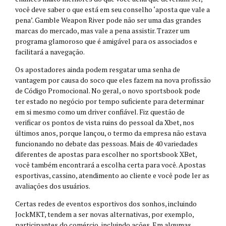
você deve saber o que está em seu conselho ‘aposta que vale a
pena’. Gamble Weapon River pode não ser uma das grandes
marcas do mercado, mas vale a pena assistir. Trazer um
programa glamoroso que é amigável para os associados e
facilitará a navegação.
Os apostadores ainda podem resgatar uma senha de
vantagem por causa do soco que eles fazem na nova profissão
de Código Promocional. No geral, o novo sportsbook pode
ter estado no negócio por tempo suficiente para determinar
em si mesmo como um driver confiável. Fiz questão de
verificar os pontos de vista ruins do pessoal da Xbet, nos
últimos anos, porque lançou, o termo da empresa não estava
funcionando no debate das pessoas. Mais de 40 variedades
diferentes de apostas para escolher no sportsbook XBet,
você também encontrará a escolha certa para você. Apostas
esportivas, cassino, atendimento ao cliente e você pode ler as
avaliações dos usuários.
Certas redes de eventos esportivos dos sonhos, incluindo
JockMKT, tendem a ser novas alternativas, por exemplo,
participantes do comércio, incluindo ações. Em algumas