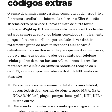
códigos extras
O senso de primeira mão e a visão completa podem ajudá-lo a
fazer uma escolha bem informada sobre se o XBet é ou não o
sistema certo para você. O novo convite de outra forma
Indicação-Right up Extra é um incentivo essencial. Os clientes
estarão sempre absorvendo bônus convidados simplesmente
porque oferecem a melhor oportunidade de ver dinheiro
totalmente grátis do novo fornecedor. Falar ao vivo é
definitivamente a melhor escolha para quem está com pressa,
pois o e-mail e as possibilidades de contato por telefone
celular podem demorar bastante. Com menos de três dias
restantes até o início da primeira rodada da redação da NFL
de 2023, as novas oportunidades de draft da NFL ainda são
atraentes.
Tais ocorrências são comuns no futebol, como futebol,
basquete, beisebol, corrida de pôneis, rúgbi, MMA, NBA,
NCAAB, NCAAF, pingue-pongue, boxe, golfe, NHL, NFL e
muitos outros.
Oferecendo uma interface atraente que é amigável para
afiliados e permite que você navegue.