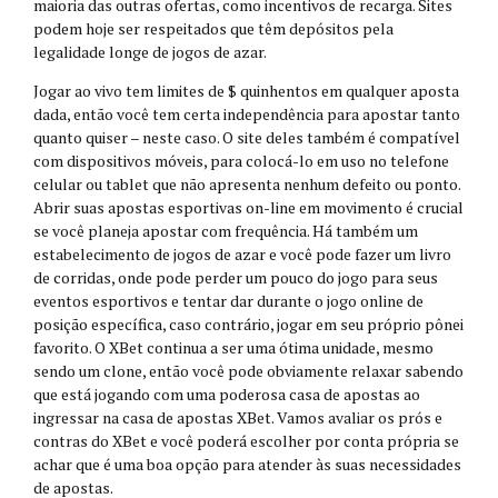
maioria das outras ofertas, como incentivos de recarga. Sites
podem hoje ser respeitados que têm depósitos pela
legalidade longe de jogos de azar.
Jogar ao vivo tem limites de $ quinhentos em qualquer aposta
dada, então você tem certa independência para apostar tanto
quanto quiser – neste caso. O site deles também é compatível
com dispositivos móveis, para colocá-lo em uso no telefone
celular ou tablet que não apresenta nenhum defeito ou ponto.
Abrir suas apostas esportivas on-line em movimento é crucial
se você planeja apostar com frequência. Há também um
estabelecimento de jogos de azar e você pode fazer um livro
de corridas, onde pode perder um pouco do jogo para seus
eventos esportivos e tentar dar durante o jogo online de
posição específica, caso contrário, jogar em seu próprio pônei
favorito. O XBet continua a ser uma ótima unidade, mesmo
sendo um clone, então você pode obviamente relaxar sabendo
que está jogando com uma poderosa casa de apostas ao
ingressar na casa de apostas XBet. Vamos avaliar os prós e
contras do XBet e você poderá escolher por conta própria se
achar que é uma boa opção para atender às suas necessidades
de apostas.