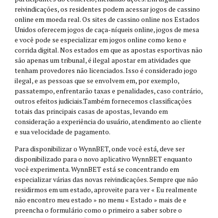
reivindicações, os residentes podem acessar jogos de cassino
online em moeda real. Os sites de cassino online nos Estados
Unidos oferecem jogos de caça-níqueis online, jogos de mesa
e você pode se especializar em jogos online como keno e
corrida digital. Nos estados em que as apostas esportivas não
são apenas um tribunal, é ilegal apostar em atividades que
tenham provedores não licenciados. Isso é considerado jogo
ilegal, e as pessoas que se envolvem em, por exemplo,
passatempo, enfrentarão taxas e penalidades, caso contrário,
outros efeitos judiciais.Também fornecemos classificações
totais das principais casas de apostas, levando em
consideração a experiência do usuário, atendimento ao cliente
e sua velocidade de pagamento.
Para disponibilizar o WynnBET, onde você está, deve ser
disponibilizado para o novo aplicativo WynnBET enquanto
você experimenta. WynnBET está se concentrando em
especializar várias das novas reivindicações. Sempre que não
residirmos em um estado, aproveite para ver « Eu realmente
não encontro meu estado » no menu « Estado » mais de e
preencha o formulário como o primeiro a saber sobre o