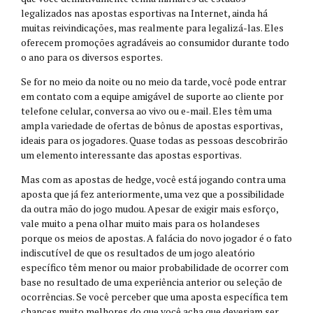
legalizados nas apostas esportivas na Internet, ainda há
muitas reivindicações, mas realmente para legalizá-las. Eles
oferecem promoções agradáveis ​​ao consumidor durante todo
o ano para os diversos esportes.
Se for no meio da noite ou no meio da tarde, você pode entrar
em contato com a equipe amigável de suporte ao cliente por
telefone celular, conversa ao vivo ou e-mail. Eles têm uma
ampla variedade de ofertas de bônus de apostas esportivas,
ideais para os jogadores. Quase todas as pessoas descobrirão
um elemento interessante das apostas esportivas.
Mas com as apostas de hedge, você está jogando contra uma
aposta que já fez anteriormente, uma vez que a possibilidade
da outra mão do jogo mudou. Apesar de exigir mais esforço,
vale muito a pena olhar muito mais para os holandeses
porque os meios de apostas. A falácia do novo jogador é o fato
indiscutível de que os resultados de um jogo aleatório
específico têm menor ou maior probabilidade de ocorrer com
base no resultado de uma experiência anterior ou seleção de
ocorrências. Se você perceber que uma aposta específica tem
chances muito melhores do que você acha que deveriam ser,