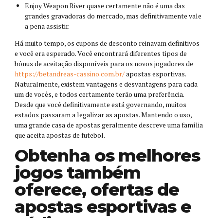
Enjoy Weapon River quase certamente não é uma das
grandes gravadoras do mercado, mas definitivamente vale
a pena assistir.
Há muito tempo, os cupons de desconto reinavam definitivos
e você era esperado. Você encontrará diferentes tipos de
bônus de aceitação disponíveis para os novos jogadores de
https://betandreas-cassino.com.br/
apostas esportivas.
Naturalmente, existem vantagens e desvantagens para cada
um de vocês, e todos certamente terão uma preferência.
Desde que você definitivamente está governando, muitos
estados passaram a legalizar as apostas. Mantendo o uso,
uma grande casa de apostas geralmente descreve uma família
que aceita apostas de futebol.
Obtenha os melhores
jogos também
oferece, ofertas de
apostas esportivas e