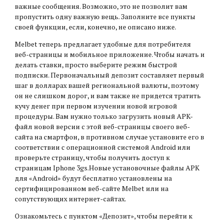
важные сообщения. Возможно, это не позволит вам
пропустить одну важную вещь. Заполните все пункты
своей функции, если, конечно, не описано ниже.
Melbet теперь предлагает удобные для потребителя
веб-страницы и мобильное приложение. Чтобы начать и
делать ставки, просто выберите режим быстрой
подписки. Первоначальный депозит составляет первый
шаг в долларах вашей региональной валюты, поэтому
он не слишком дорог, и вам также не придется тратить
кучу денег при первом изучении новой игровой
процедуры. Вам нужно только загрузить новый APK-
файл новой версии с этой веб-страницы своего веб-
сайта на смартфон, в противном случае установите его в
соответствии с операционной системой Android или
проверьте страницу, чтобы получить доступ к
страницам Iphone 3gs.Новые установочные файлы APK
для «Android» будут бесплатно установлены на
сертифицированном веб-сайте Melbet или на
сопутствующих интернет-сайтах.
Ознакомьтесь с пунктом «Депозит», чтобы перейти к