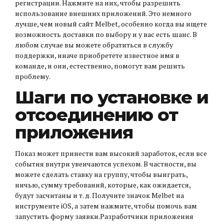
регистрации. Нажмите на них, чтобы разрешить
использование внешних приложений. Это немного
лучше, чем новый сайт Melbet, особенно когда вы ищете
возможность доставки по выбору и у вас есть шанс. В
любом случае вы можете обратиться в службу
поддержки, иначе приобретете известное имя в
команде, и они, естественно, помогут вам решить
проблему.
Шаги по установке и
отсоединению от
приложения
Показ может принести вам высокий заработок, если все
события внутри увенчаются успехом. В частности, вы
можете сделать ставку на группу, чтобы выиграть,
ничью, сумму требований, которые, как ожидается,
будут засчитаны и т. д. Получите значок Melbet на
инструменте iOS, а затем нажмите, чтобы помочь вам
запустить форму заявки.Разработчики приложения