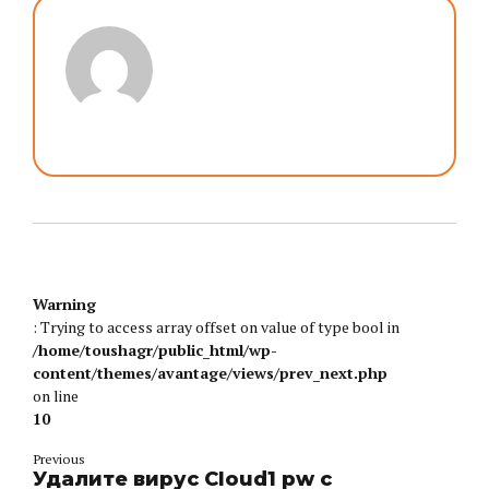
Warning
: Trying to access array offset on value of type bool in
/home/toushagr/public_html/wp-
content/themes/avantage/views/prev_next.php
on line
10
Previous
Удалите вирус Cloud1 pw с