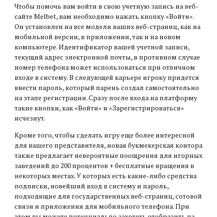
Чтобы помочь вам войти в свою учетную запись на веб-
сайте Melbet, вам необходимо нажать кнопку «Войти».
Он установлен на все модели ваших веб-страниц, как на
мобильной версии, в приложении, так и на новом
компьютере. Идентификатор вашей учетной записи,
текущий адрес электронной почты, в противном случае
номер телефона может использоваться при отличном
входе в систему. В следующей карьере игроку придется
ввести пароль, который парень создал самостоятельно
на этапе регистрации. Сразу после входа на платформу
такие кнопки, как «Войти» и «Зарегистрироваться»
исчезнут.
Кроме того, чтобы сделать игру еще более интересной
для вашего представителя, новая букмекерская контора
также предлагает невероятные поощрения для игорных
заведений до 200 процентов + бесплатные вращения в
некоторых местах. У которых есть какие-либо средства
подписки, новейший вход в систему и пароль,
подходящие для государственных веб-страниц, сотовой
связи и приложения для мобильного телефона. При
этом вы можете потенциально захотеть отобразить на