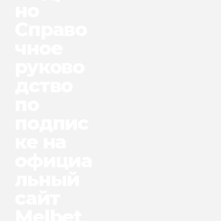
но
Справо
чное
руково
дство
по
подпис
ке на
официа
льный
сайт
Melbet