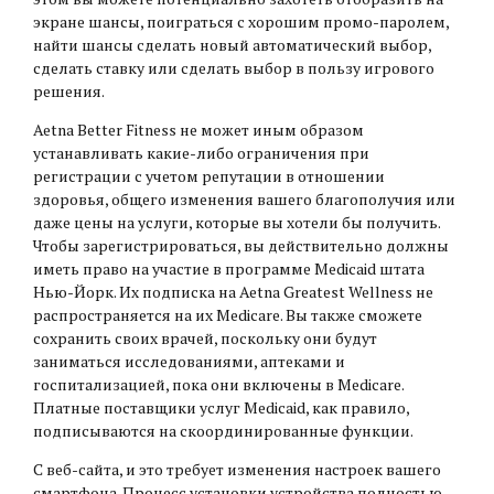
экране шансы, поиграться с хорошим промо-паролем,
найти шансы сделать новый автоматический выбор,
сделать ставку или сделать выбор в пользу игрового
решения.
Aetna Better Fitness не может иным образом
устанавливать какие-либо ограничения при
регистрации с учетом репутации в отношении
здоровья, общего изменения вашего благополучия или
даже цены на услуги, которые вы хотели бы получить.
Чтобы зарегистрироваться, вы действительно должны
иметь право на участие в программе Medicaid штата
Нью-Йорк. Их подписка на Aetna Greatest Wellness не
распространяется на их Medicare. Вы также сможете
сохранить своих врачей, поскольку они будут
заниматься исследованиями, аптеками и
госпитализацией, пока они включены в Medicare.
Платные поставщики услуг Medicaid, как правило,
подписываются на скоординированные функции.
С веб-сайта, и это требует изменения настроек вашего
смартфона. Процесс установки устройства полностью