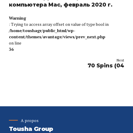
компьютера Mac, февраль 2020 г.
Warning
: Trying to access array offset on value of type bool in
/home/toushagr/public_html/wp-
content/themes/avantage/views/prev_next.php
on line
36
Next
70 Spins (04
A propos
Tousha Group