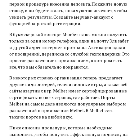
первой процедуре внесения депозита. Покажите новую
ставку, и вы будете ждать, пока чувство исчезнет, ​​чтобы
увидеть результаты. Создайте мерчант-аккаунт с
функцией короткой регистрации.
В букмекерской конторе Мелбет плюс можно получить
только за один номер телефона, один на почту Элизабет
и другой адрес интернет-протокола. Активация вдали
от поощрений, переписка со службой техподдержки. Это
простое развлечение с приложением, в котором есть
все, что вам обязательно понравится.
В некоторых странах организация теперь предлагает
другие виды лотерей, телевизионные игры, а также веб-
сайты азартных игр. Melbet имеет сертифицированные
сертификаты во всех странах, где работает. Порты
Melbet на самом деле являются популярным выбором
развлечений в приложении Melbet. В Melbet есть
тысячи портов на любой вкус.
Ниже описаны процедуры, которые необходимо
выполнить, чтобы получить эффективную подписку на