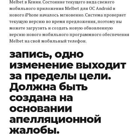
Melbet в Кении. Состояние текущего вида свежего
мобильного приложения Melbet для ОС Android и
нового iPhone началось мгновенно. Система проверяет
текущую версию во время предложения, поэтому вы
можете загрузить и создать новую обновленную
версию нового мобильного программного обеспечения
Melbet на свой мобильный телефон.
запись, одно
изменение выходит
за пределы цели.
Должна быть
создана на
основании
апелляционной
жалобы.