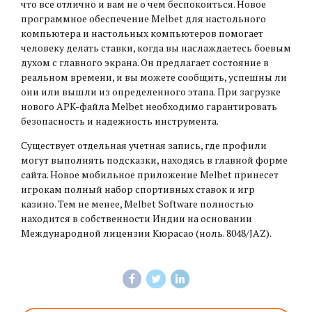
что все отлично и вам не о чем беспокоиться. Новое
программное обеспечение Melbet для настольного
компьютера и настольных компьютеров помогает
человеку делать ставки, когда вы наслаждаетесь боевым
духом с главного экрана. Он предлагает состояние в
реальном времени, и вы можете сообщить, успешны ли
они или вышли из определенного этапа. При загрузке
нового APK-файла Melbet необходимо гарантировать
безопасность и надежность инструмента.
Существует отдельная учетная запись, где профили
могут выполнять подсказки, находясь в главной форме
сайта. Новое мобильное приложение Melbet принесет
игрокам полный набор спортивных ставок и игр
казино. Тем не менее, Melbet Software полностью
находится в собственности Индии на основании
Международной лицензии Кюрасао (ноль. 8048/JAZ).