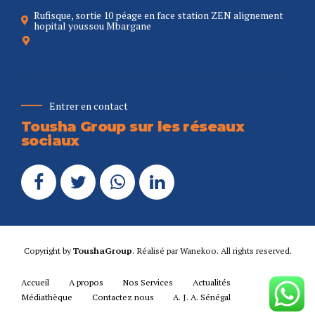
Rufisque, sortie 10 péage en face station ZEN alignement
hopital youssou Mbargane
Entrer en contact
Tousha Group sur les réseaux
sociaux
Copyright by
ToushaGroup
. Réalisé par
Wanekoo
. All rights reserved.
Accueil
A propos
Nos Services
Actualités
Médiathèque
Contactez nous
A. J. A. Sénégal