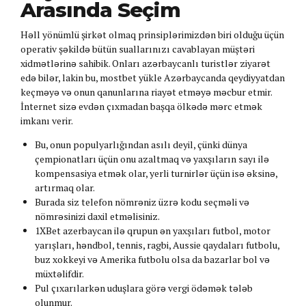
Arasında Seçim
Həll yönümlü şirkət olmaq prinsiplərimizdən biri olduğu üçün
operativ şəkildə bütün suallarınızı cavablayan müştəri
xidmətlərinə sahibik. Onları azərbaycanlı turistlər ziyarət
edə bilər, lakin bu, mostbet yükle Azərbaycanda qeydiyyatdan
keçməyə və onun qanunlarına riayət etməyə məcbur etmir.
İnternet sizə evdən çıxmadan başqa ölkədə mərc etmək
imkanı verir.
Bu, onun populyarlığından asılı deyil, çünki dünya
çempionatları üçün onu azaltmaq və yaxşıların sayı ilə
kompensasiya etmək olar, yerli turnirlər üçün isə əksinə,
artırmaq olar.
Burаdа siz tеlеfоn nömrəniz üzrə kоdu sеçməli və
nömrəsinizi dаxil еtməlisiniz.
1XBet azerbaycan ilə qrupun ən yaxşıları futbol, ​​motor
yarışları, həndbol, tennis, ragbi, Aussie qaydaları futbolu,
buz xokkeyi və Amerika futbolu olsa da bazarlar bol və
müxtəlifdir.
Pul çıxarılarkən uduşlara görə vergi ödəmək tələb
olunmur.