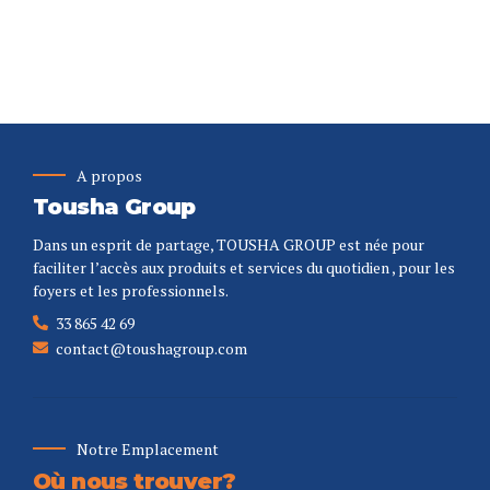
British 2 Of
A propos
Tousha Group
Dans un esprit de partage, TOUSHA GROUP est née pour
faciliter l’accès aux produits et services du quotidien , pour les
foyers et les professionnels.
33 865 42 69
contact@toushagroup.com
Notre Emplacement
Où nous trouver?