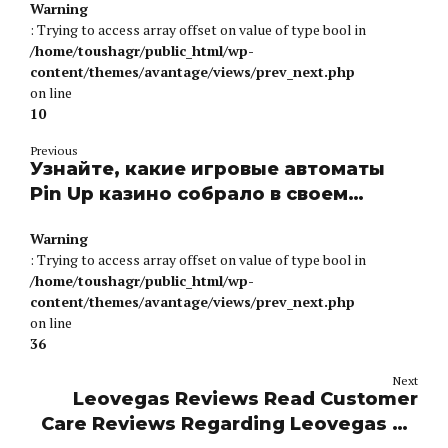
Warning
: Trying to access array offset on value of type bool in
/home/toushagr/public_html/wp-
content/themes/avantage/views/prev_next.php
on line
10
Previous
Узнайте, какие игровые автоматы
Pin Up казино собрало в своем
каталог
Warning
: Trying to access array offset on value of type bool in
/home/toushagr/public_html/wp-
content/themes/avantage/views/prev_next.php
on line
36
Next
Leovegas Reviews Read Customer
Care Reviews Regarding Leovegas Co