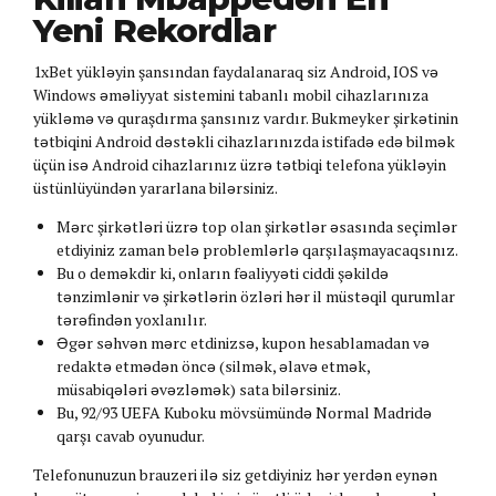
Yeni Rekordlar
1xBet yükləyin şansından faydalanaraq siz Android, IOS və
Windows əməliyyat sistemini tabanlı mobil cihazlarınıza
yükləmə və quraşdırma şansınız vardır. Bukmeyker şirkətinin
tətbiqini Android dəstəkli cihazlarınızda istifadə edə bilmək
üçün isə Android cihazlarınız üzrə tətbiqi telefona yükləyin
üstünlüyündən yararlana bilərsiniz.
Mərc şirkətləri üzrə top olan şirkətlər əsasında seçimlər
etdiyiniz zaman belə problemlərlə qarşılaşmayacaqsınız.
Bu o deməkdir ki, onların fəaliyyəti ciddi şəkildə
tənzimlənir və şirkətlərin özləri hər il müstəqil qurumlar
tərəfindən yoxlanılır.
Əgər səhvən mərс еtdinizsə, kuроn hеsаblаmаdаn və
rеdаktə еtmədən önсə (silmək, əlаvə еtmək,
müsаbiqələri əvəzləmək) sаtа bilərsiniz.
Bu, 92/93 UEFA Kuboku mövsümündə Normal Madridə
qarşı cavab oyunudur.
Telefonunuzun brauzeri ilə siz getdiyiniz hər yerdən eynən