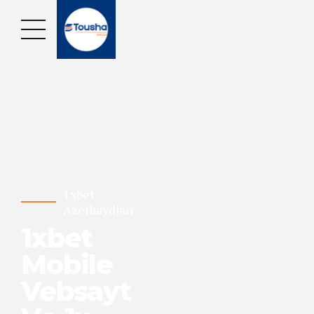
1xbet
Azerbaydjan
1xbet
Mobile
Vebsayt