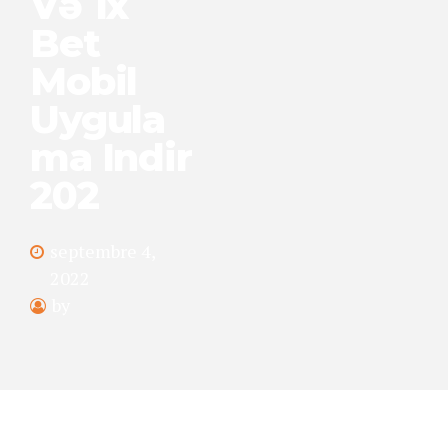
Və 1x
Bet
Mobil
Uygula
ma Indir
202
septembre 4,
2022
by