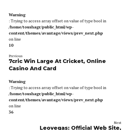
Warning
: Trying to access array offset on value of type bool in
/home/toushagr/public_html/wp-
content/themes/avantage/views/prev_next.php
on line
10
Previous
7cric Win Large At Cricket, Online
Casino And Card
Warning
: Trying to access array offset on value of type bool in
/home/toushagr/public_html/wp-
content/themes/avantage/views/prev_next.php
on line
36
Next
Leovegas: Official Web Site,