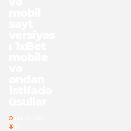
və
mobil
sayt
versiyas
ı 1xBet
mobile
və
ondan
istifadə
üsullar
mai 19, 2022
by