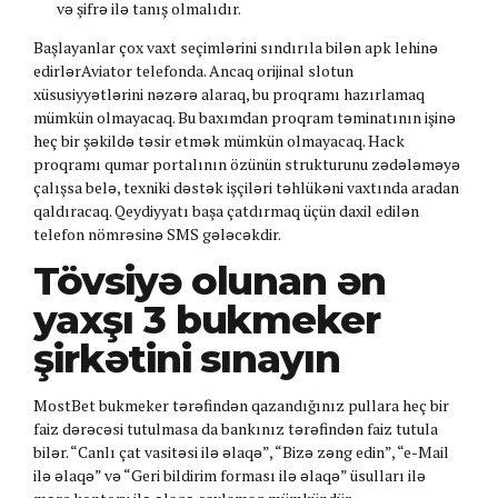
və şifrə ilə tanış olmalıdır.
Başlayanlar çox vaxt seçimlərini sındırıla bilən apk lehinə
edirlərAviator telefonda. Ancaq orijinal slotun
xüsusiyyətlərini nəzərə alaraq, bu proqramı hazırlamaq
mümkün olmayacaq. Bu baxımdan proqram təminatının işinə
heç bir şəkildə təsir etmək mümkün olmayacaq. Hack
proqramı qumar portalının özünün strukturunu zədələməyə
çalışsa belə, texniki dəstək işçiləri təhlükəni vaxtında aradan
qaldıracaq. Qeydiyyatı başa çatdırmaq üçün daxil edilən
telefon nömrəsinə SMS gələcəkdir.
Tövsiyə olunan ən
yaxşı 3 bukmeker
şirkətini sınayın
MostBet bukmeker tərəfindən qazandığınız pullara heç bir
faiz dərəcəsi tutulmasa da bankınız tərəfindən faiz tutula
bilər. “Canlı çat vasitəsi ilə əlaqə”, “Bizə zəng edin”, “e-Mail
ilə əlaqə” və “Geri bildirim forması ilə əlaqə” üsulları ilə