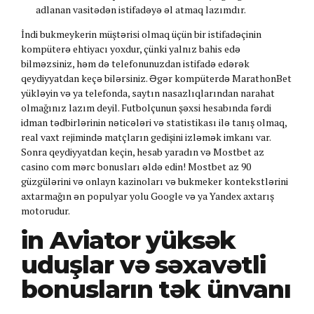
adlanan vasitədən istifadəyə əl atmaq lazımdır.
İndi bukmeykerin müştərisi olmaq üçün bir istifadəçinin
kompüterə ehtiyacı yoxdur, çünki yalnız bahis edə
bilməzsiniz, həm də telefonunuzdan istifadə edərək
qeydiyyatdan keçə bilərsiniz. Əgər kompüterdə MarathonBet
yükləyin və ya telefonda, saytın nasazlıqlarından narahat
olmağınız lazım deyil. Futbolçunun şəxsi hesabında fərdi
idman tədbirlərinin nəticələri və statistikası ilə tanış olmaq,
real vaxt rejimində matçların gedişini izləmək imkanı var.
Sonra qeydiyyatdan keçin, hesab yaradın və Mostbet az
casino com mərc bonusları əldə edin! Mostbet az 90
güzgülərini və onlayn kazinoları və bukmeker kontekstlərini
axtarmağın ən populyar yolu Google və ya Yandex axtarış
motorudur.
in Aviator yüksək
uduşlar və səxavətli
bonusların tək ünvanı