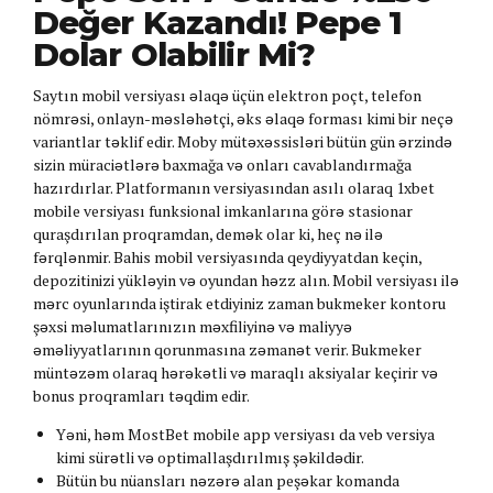
Değer Kazandı! Pepe 1
Dolar Olabilir Mi?
Saytın mobil versiyası əlaqə üçün elektron poçt, telefon
nömrəsi, onlayn-məsləhətçi, əks əlaqə forması kimi bir neçə
variantlar təklif edir. Moby mütəxəssisləri bütün gün ərzində
sizin müraciətlərə baxmağa və onları cavablandırmağa
hazırdırlar. Platformanın versiyasından asılı olaraq 1xbet
mobile versiyası funksional imkanlarına görə stasionar
quraşdırılan proqramdan, demək olar ki, heç nə ilə
fərqlənmir. Bahis mobil versiyasında qeydiyyatdan keçin,
depozitinizi yükləyin və oyundan həzz alın. Mobil versiyası ilə
mərc oyunlarında iştirak etdiyiniz zaman bukmeker kontoru
şəxsi məlumatlarınızın məxfiliyinə və maliyyə
əməliyyatlarının qorunmasına zəmanət verir. Bukmeker
müntəzəm olaraq hərəkətli və maraqlı aksiyalar keçirir və
bonus proqramları təqdim edir.
Yəni, həm MostBet mobile app versiyası da veb versiya
kimi sürətli və optimallaşdırılmış şəkildədir.
Bütün bu nüansları nəzərə alan peşəkar komanda