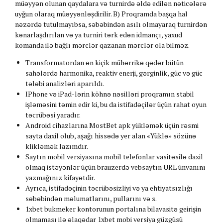
müəyyən olunan qaydalara və turnirdə əldə edilən nəticələrə
uyğun olaraq müəyyənləşdirilir. B) Proqramda başqa hal
nəzərdə tutulmayıbsa, səbəbindən asılı olmayaraq turnirdən
kənarlaşdırılan və ya turniri tərk edən idmançı, yaxud
komanda ilə bağlı mərclər qazanan mərclər ola bilməz.
Transformatordan ən kiçik mühərrikə qədər bütün
sahələrdə harmonika, reaktiv enerji, gərginlik, güc və güc
tələbi analizləri aparıldı.
IPhone və iPad-lərin köhnə nəsilləri proqramın stabil
işləməsini təmin edir ki, bu da istifadəçilər üçün rahat oyun
təcrübəsi yaradır.
Android cihazlarına MostBet apk yükləmək üçün rəsmi
sayta daxil olub, aşağı hissədə yer alan «Yüklə» sözünə
klikləmək lazımdır.
Saytın mobil versiyasına mobil telefonlar vasitəsilə daxil
olmaq istəyənlər üçün brauzerdə vebsaytın URL ünvanını
yazmağınız kifayətdir.
Ayrıca, istifadəçinin təcrübəsizliyi və ya ehtiyatsızlığı
səbəbindən məlumatlarını, pullarını və s.
1xbet bukmeker kontorunun portalına bilavasitə geirişin
olmaması ilə əlaqədar 1xbet mobi versiya güzgüsü