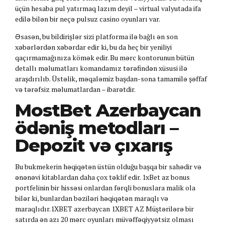
üçün hesaba pul yatırmaq lazım deyil – virtual valyutada ifa
edilə bilən bir neçə pulsuz casino oyunları var.
Əsasən, bu bildirişlər sizi platforma ilə bağlı ən son
xəbərlərdən xəbərdar edir ki, bu da heç bir yeniliyi
qaçırmamağınıza kömək edir. Bu mərc kontorunun bütün
detallı məlumatları komandamız tərəfindən xüsusi ilə
araşdırılıb. Üstəlik, məqaləmiz başdan-sona tamamilə şəffaf
və tərəfsiz məlumatlardan – ibarətdir.
MostBet Azerbaycan
ödəniş metodları –
Depozit və çıxarış
Bu bukmekerin həqiqətən üstün olduğu başqa bir sahədir və
ənənəvi kitablardan daha çox təklif edir. 1xBet az bonus
portfelinin bir hissəsi onlardan fərqli bonuslara malik ola
bilər ki, bunlardan bəziləri həqiqətən maraqlı və
maraqlıdır.1XBET azerbaycan 1XBET AZ Müştərilərə bir
satırda ən azı 20 mərc oyunları müvəffəqiyyətsiz olması