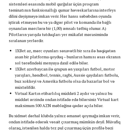
sistemləri əsasında mobil qurğular üçün proqram
təminatının funksionallığı qumar həvəskarlarına interfeys
dilini dəyişməyə imkan verir. Hər hansı səbəbdən oyunda
iştirak etməyən bu və ya digər pilot və komanda ilə bağlı
oynanılan mərclərə bir (1,00) əmsalı tətbiq olunur. A)
Pilotların yarışda tutduqları yer mükafat mərasimində
sıralanan yerlərdir.
1XBet az, mərc oyunları səxavətli bir sıra ilə həqiqətən
asan bir platforma qoyduq – bunların hamısı əsas ekranın
sol tərəfindəki menyuya daxil edilə bilər.
1XBet azerbaycan ilə qrupun ən yaxşıları futbol, ​​motor
yarışları, həndbol, tennis, ragbi, Aussie qaydaları futbolu,
buz xokkeyi və Amerika futbolu olsa da bazarlar bol və
müxtəlifdir.
Virtual Kartın etibarlılıq müddəti 2 aydır və yalnız bu
müddət ərzində ondan istifadə edə bilərsiniz Virtual kart
maksimum 500 AZN məbləğinə qədər açıla bilər.
Bu xidmət dərhal klubda yalnız əmanət qoymağa imkan verir,
ondan istifadə edərək vəsait çıxarmaq mümkün deyil. Müvafiq
olaraq, istənilən halda tez pul çıxarmaq üçün profilə bəzi