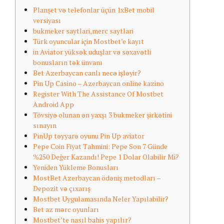
Planşet və telefonlar üçün 1xBet mobil
versiyası
bukmeker saytlari,merc saytlari
Türk oyuncular için Mostbet’e kayıt
in Aviator yüksək uduşlar və səxavətli
bonusların tək ünvanı
Bet Azerbaycan canlı necə işləyir?
Pin Up Casino – Azerbaycan online kazino
Register With The Assistance Of Mostbet
Android App
Tövsiyə olunan ən yaxşı 3 bukmeker şirkətini
sınayın
PinUp təyyarə oyunu Pin Up aviator
Pepe Coin Fiyat Tahmini: Pepe Son 7 Günde
%250 Değer Kazandı! Pepe 1 Dolar Olabilir Mi?
Yeniden Yükleme Bonusları
MostBet Azerbaycan ödəniş metodları –
Depozit və çıxarış
Mostbet Uygulamasında Neler Yapılabilir?
Bet az mərc oyunları
Mostbet’te nasıl bahis yapılır?