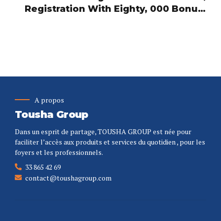
Registration With Eighty, 000 Bonus,
Overview 202
A propos
Tousha Group
Dans un esprit de partage, TOUSHA GROUP est née pour
faciliter l’accès aux produits et services du quotidien , pour les
foyers et les professionnels.
33 865 42 69
contact@toushagroup.com