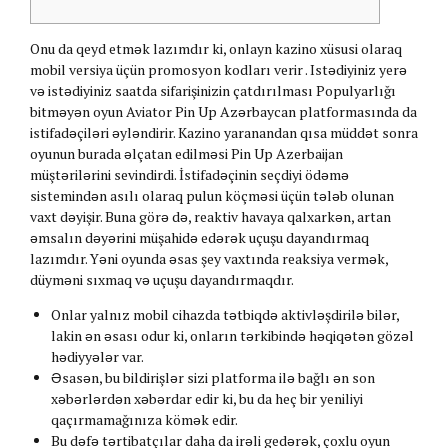
Onu da qeyd etmək lazımdır ki, onlayn kazino xüsusi olaraq
mobil versiya üçün promosyon kodları verir . Istədiyiniz yerə
və istədiyiniz saatda sifarişinizin çatdırılması Populyarlığı
bitməyən oyun Aviator Pin Up Azərbaycan platformasında da
istifadəçiləri əyləndirir. Kazino yaranandan qısa müddət sonra
oyunun burada əlçatan edilməsi Pin Up Azerbaijan
müştərilərini sevindirdi. İstifadəçinin seçdiyi ödəmə
sistemindən asılı olaraq pulun köçməsi üçün tələb olunan
vaxt dəyişir. Buna görə də, reaktiv havaya qalxarkən, artan
əmsalın dəyərini müşahidə edərək uçuşu dayandırmaq
lazımdır. Yəni oyunda əsas şey vaxtında reaksiya vermək,
düyməni sıxmaq və uçuşu dayandırmaqdır.
Onlar yalnız mobil cihazda tətbiqdə aktivləşdirilə bilər,
lakin ən əsası odur ki, onların tərkibində həqiqətən gözəl
hədiyyələr var.
Əsasən, bu bildirişlər sizi platforma ilə bağlı ən son
xəbərlərdən xəbərdar edir ki, bu da heç bir yeniliyi
qaçırmamağınıza kömək edir.
Bu dəfə tərtibatçılar daha da irəli gedərək, çoxlu oyun