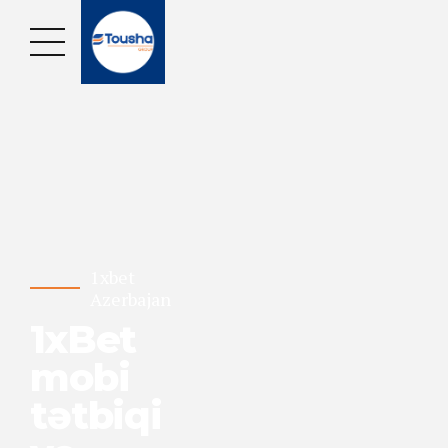
1xbet
Azerbajan
1xBet
mobi
tətbiqi