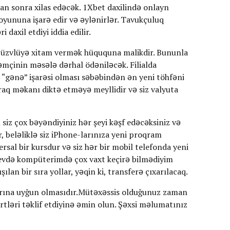
dan sonra xilas edəcək. 1Xbet daxilində onlayn
oyununa işarə edir və əylənirlər. Tavukçuluq
daxil etdiyi iddia edilir.
eni üzvlüyə xitam vermək hüququna malikdir. Bununla
həmçinin məsələ dərhal ödəniləcək. Filialda
 “gənə” işarəsi olması səbəbindən ən yeni töhfəni
araq məkanı diktə etməyə meyllidir və siz valyuta
 siz çox bəyəndiyiniz hər şeyi kəşf edəcəksiniz və
r, beləliklə siz iPhone-larınıza yeni proqram
sal bir kursdur və siz hər bir mobil telefonda yeni
 evdə kompüterimdə çox vaxt keçirə bilmədiyim
 bir sıra yollar, yəqin ki, transferə çıxarılacaq.
llarına uyğun olmasıdır.Mütəxəssis olduğunuz zaman
tləri təklif etdiyinə əmin olun. Şəxsi məlumatınız