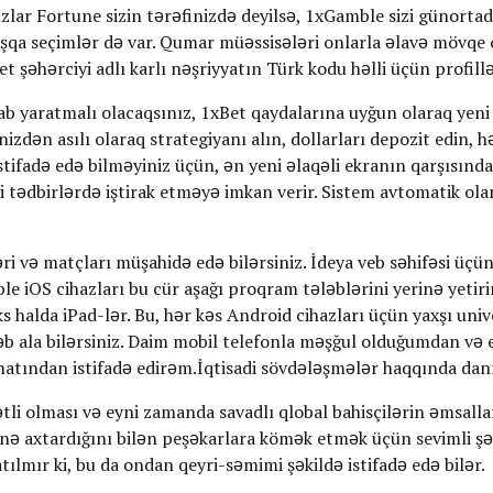
ızlar Fortune sizin tərəfinizdə deyilsə, 1xGamble sizi günorta
aşqa seçimlər də var. Qumar müəssisələri onlarla əlavə mövqe 
əhərciyi adlı karlı nəşriyyatın Türk kodu həlli üçün profilləri 
hesab yaratmalı olacaqsınız, 1xBet qaydalarına uyğun olaraq y
nizdən asılı olaraq strategiyanı alın, dollarları depozit edin, 
ifadə edə bilməyiniz üçün, ən yeni əlaqəli ekranın qarşısında
yi tədbirlərdə iştirak etməyə imkan verir. Sistem avtomatik ol
əri və matçları müşahidə edə bilərsiniz. İdeya veb səhifəsi üçün
le iOS cihazları bu cür aşağı proqram tələblərini yerinə yetiri
alda iPad-lər. Bu, hər kəs Android cihazları üçün yaxşı univer
 ala bilərsiniz. Daim mobil telefonla məşğul olduğumdan və
dan istifadə edirəm.İqtisadi sövdələşmələr haqqında danışılan
bətli olması və eyni zamanda savadlı qlobal bahisçilərin əmsa
nə axtardığını bilən peşəkarlara kömək etmək üçün sevimli şər
tılmır ki, bu da ondan qeyri-səmimi şəkildə istifadə edə bilər.