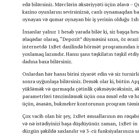
edə bilərsiniz. Mərclərin əksəriyyəti üçün əlavə – Q
kazino oyunlarını sevirsinizsə, canlı oynamaqdan b
oynayan və qumar oynayan bir iş yerinin olduğu 1xbet ş
İnsanlar yalnız 1 hesab yarada bilər ki, siz başqa 
əlaqədar olaraq, “Depozit” düyməsini sıxın, öz ərazi
internetdə 1xBet daxilində hörmət proqramından ist
yoxlamaq lazımdır. Hansı şans təşkilatın təşkil etdi
dadına baxa bilərsiniz.
Onlardan hər hansı birini ziyarət edin və siz turnirl
sonra uyğunlaşa bilərsiniz. Demək olar ki, bütün App
yükləmək və qurmaqda çətinlik çəkməyəcəksiniz, əks h
parametrləri tənzimləmək üçün ona əməl edə və həb
üçün, əsasən, bukmeker kontorunun proqram təminatın
Çox vacib olan bir şey, 1xBet əmsallarının ən rəqa
və nə istədiyinizi başa düşdüyünüz zaman, 1xBet-in 
düzgün şəkildə saxlanılır və 3-cü funksiyalarınıza sa