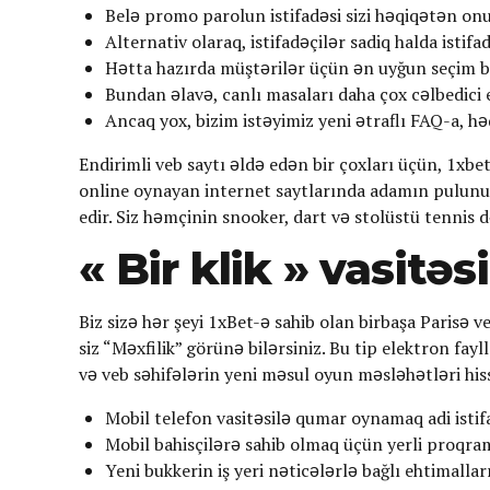
Belə promo parolun istifadəsi sizi həqiqətən on
Alternativ olaraq, istifadəçilər sadiq halda istifa
Hətta hazırda müştərilər üçün ən uyğun seçim bu
Bundan əlavə, canlı masaları daha çox cəlbedici e
Ancaq yox, bizim istəyimiz yeni ətraflı FAQ-a, h
Endirimli veb saytı əldə edən bir çoxları üçün, 1xbe
online oynayan internet saytlarında adamın pulunu 
edir. Siz həmçinin snooker, dart və stolüstü tennis 
« Bir klik » vasitəs
Biz sizə hər şeyi 1xBet-ə sahib olan birbaşa Parisə 
siz “Məxfilik” görünə bilərsiniz. Bu tip elektron fay
və veb səhifələrin yeni məsul oyun məsləhətləri hiss
Mobil telefon vasitəsilə qumar oynamaq adi istif
Mobil bahisçilərə sahib olmaq üçün yerli proqra
Yeni bukkerin iş yeri nəticələrlə bağlı ehtimalları