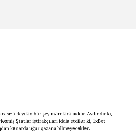
 sizə deyilən hər şey mərclərə aiddir. Aydındır ki,
ləşmiş Ştatlar iştirakçıları iddia etdilər ki, 1xBet
ıqdan kənarda uğur qazana bilməyəcəklər.