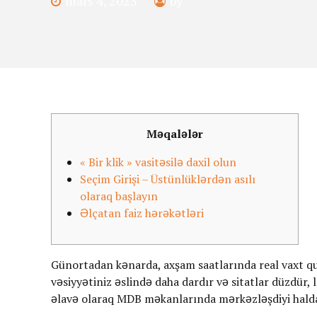
mars 4, 2023
by
Məqalələr
« Bir klik » vasitəsilə daxil olun
Seçim Girişi – Üstünlüklərdən asılı
olaraq başlayın
Əlçatan faiz hərəkətləri
Günortadan kənarda, axşam saatlarında real vaxt qum
vəsiyyətiniz əslində daha dardır və sitatlar düzdür,
əlavə olaraq MDB məkanlarında mərkəzləşdiyi halda,