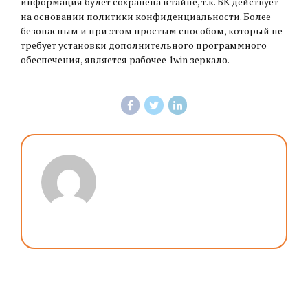
информация будет сохранена в тайне, т.к. БК действует
на основании политики конфиденциальности. Более
безопасным и при этом простым способом, который не
требует установки дополнительного программного
обеспечения, является рабочее 1win зеркало.