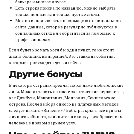
баккара и многое другое.
Есть строка поиска по названию, можно выбрать
только полные или только пустые столы.
Можно использовать информацию с официального
сайта, данные, которые регулярно публикуются в
социальных сетях или обратиться за помощью к
профессионалам.
Если будет хромать хотя бы один пункт, то не стоит
ждать больших выигрышей. Это ставка на события,
которые происходят здесь и сейчас.
Другие бонусы
В некоторых странах предлагаются даже любительские
лиги. Можно ставить на такие экзотические первенства,
как Джибути, Мавритания, Монголия, Сейшельские
острова. После выбора одного из платежных методов
следует нажать «Вывести». Чтобы раскрыть все пункты
личного кабинета, кликните на иконку с изображением
человека в правом верхнем углу.