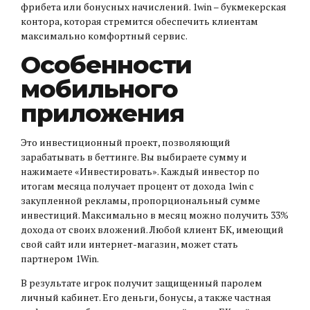
фрибета или бонусных начислений. 1win – букмекерская
контора, которая стремится обеспечить клиентам
максимально комфортный сервис.
Особенности
мобильного
приложения
Это инвестиционный проект, позволяющий
зарабатывать в беттинге. Вы выбираете сумму и
нажимаете «Инвестировать». Каждый инвестор по
итогам месяца получает процент от дохода 1win с
закупленной рекламы, пропорциональный сумме
инвестиций. Максимально в месяц можно получить 33%
дохода от своих вложений. Любой клиент БК, имеющий
свой сайт или интернет-магазин, может стать
партнером 1Win.
В результате игрок получит защищенный паролем
личный кабинет. Его деньги, бонусы, а также частная