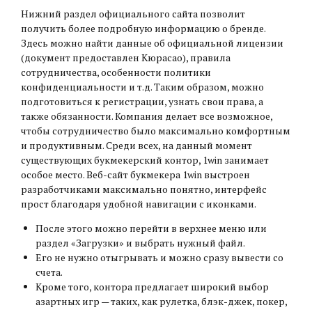
Нижний раздел официального сайта позволит
получить более подробную информацию о бренде.
Здесь можно найти данные об официальной лицензии
(документ предоставлен Кюрасао), правила
сотрудничества, особенности политики
конфиденциальности и т.д. Таким образом, можно
подготовиться к регистрации, узнать свои права, а
также обязанности. Компания делает все возможное,
чтобы сотрудничество было максимально комфортным
и продуктивным. Среди всех, на данный момент
существующих букмекерский контор, 1win занимает
особое место. Веб-сайт букмекера 1win выстроен
разработчиками максимально понятно, интерфейс
прост благодаря удобной навигации с иконками.
После этого можно перейти в верхнее меню или
раздел «Загрузки» и выбрать нужный файл.
Его не нужно отыгрывать и можно сразу вывести со
счета.
Кроме того, контора предлагает широкий выбор
азартных игр — таких, как рулетка, блэк-джек, покер,