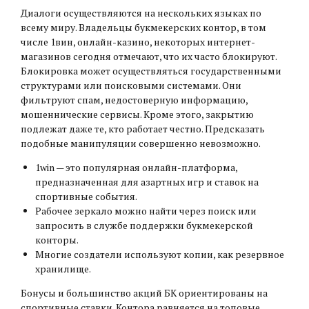
Диалоги осуществляются на нескольких языках по
всему миру. Владельцы букмекерских контор, в том
числе 1вин, онлайн-казино, некоторых интернет-
магазинов сегодня отмечают, что их часто блокируют.
Блокировка может осуществляться государственными
структурами или поисковыми системами. Они
фильтруют спам, недостоверную информацию,
мошеннические сервисы. Кроме этого, закрытию
подлежат даже те, кто работает честно. Предсказать
подобные манипуляции совершенно невозможно.
1win — это популярная онлайн-платформа,
предназначенная для азартных игр и ставок на
спортивные события.
Рабочее зеркало можно найти через поиск или
запросить в службе поддержки букмекерской
конторы.
Многие создатели используют копии, как резервное
хранилище.
Бонусы и большинство акций БК ориентированы на
спортивные ставки. Контора равняется на топовые