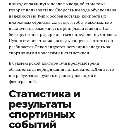
приходят за минуты после вывода, об этом тоже
говорят пользователи. Скорость вывода обусловлена
надежностью 1win и особенностями конкретных
платежных сервисов. Для того, чтобы максимально
исключить возможность проигрыша ставки в 1win,
беттору стоит придерживаться определенных правил.
Нужно ставить только на виды спорта, в которых он
разбирается. Рекомендуется регулярно следить за
спортивными новостями и статистикой.
В букмекерской конторе 1win предусмотрена
обязательная верификация пользователя. Для этого
потребуется загрузить страницу паспорта с
фотографией.
Статистика и
результаты
спортивных
событий