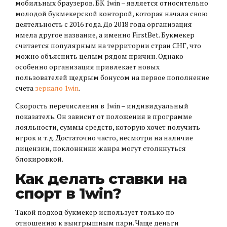
мобильных браузеров. БК 1win – является относительно
молодой букмекерской конторой, которая начала свою
деятельность с 2016 года. До 2018 года организация
имела другое название, а именно FirstBet. Букмекер
считается популярным на территории стран СНГ, что
можно объяснить целым рядом причин. Однако
особенно организация привлекает новых
пользователей щедрым бонусом на первое пополнение
счета
зеркало 1win
.
Скорость перечисления в 1win – индивидуальный
показатель. Он зависит от положения в программе
лояльности, суммы средств, которую хочет получить
игрок и т.д. Достаточно часто, несмотря на наличие
лицензии, поклонники жанра могут столкнуться
блокировкой.
Как делать ставки на
спорт в 1win?
Такой подход букмекер использует только по
отношению к выигрышным пари. Чаще деньги