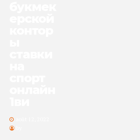
букмек
ерской
контор
ы
ставки
на
спорт
онлайн
1ви
août 12, 2022
by